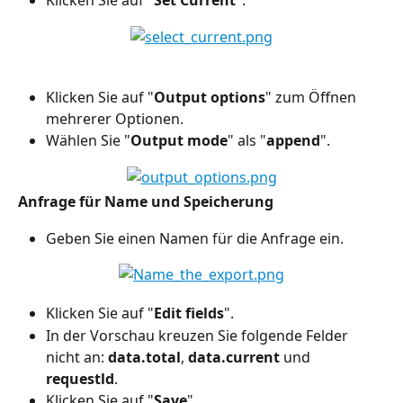
Klicken Sie auf "
Set Current
".
Klicken Sie auf "
Output options
" zum Öffnen 
mehrerer Optionen.
Wählen Sie "
Output mode
" als "
append
".
Anfrage für Name und Speicherung
Geben Sie einen Namen für die Anfrage ein.
Klicken Sie auf "
Edit fields
".
In der Vorschau kreuzen Sie folgende Felder 
nicht an: 
data.total
, 
data.current
 und 
requestld
.
Klicken Sie auf "
Save
".