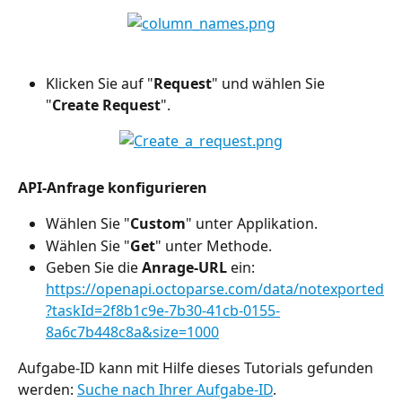
Klicken Sie auf "
Request
" und wählen Sie 
"
Create Request
".
API-Anfrage konfigurieren
Wählen Sie "
Custom
" unter Applikation.
Wählen Sie "
Get
" unter Methode.
Geben Sie die 
Anrage-URL
 ein: 
https://openapi.octoparse.com/data/notexported
?taskId=2f8b1c9e-7b30-41cb-0155-
8a6c7b448c8a&size=1000
Aufgabe-ID kann mit Hilfe dieses Tutorials gefunden 
werden: 
Suche nach Ihrer Aufgabe-ID
.