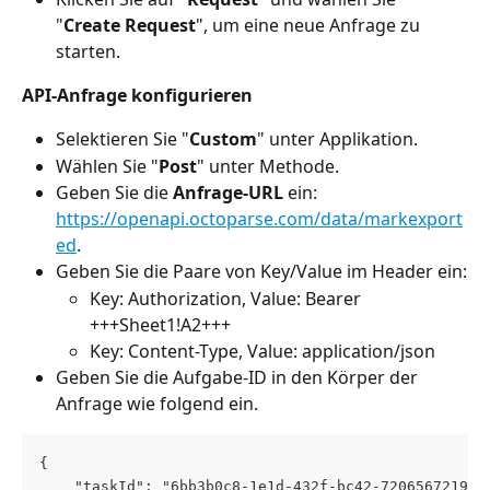
"
Create Request
", um eine neue Anfrage zu 
starten.
API-Anfrage konfigurieren
Selektieren Sie "
Custom
" unter Applikation.
Wählen Sie "
Post
" unter Methode.
Geben Sie die 
Anfrage-URL
 ein: 
https://openapi.octoparse.com/data/markexport
ed
.
Geben Sie die Paare von Key/Value im Header ein:
Key: Authorization, Value: Bearer 
+++Sheet1!A2+++
Key: Content-Type, Value: application/json
Geben Sie die Aufgabe-ID in den Körper der 
Anfrage wie folgend ein.
{ 
    "taskId": "6bb3b0c8-1e1d-432f-bc42-7206567219b"