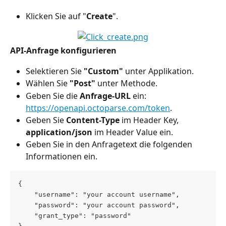
Klicken Sie auf "
Create
".
API-Anfrage konfigurieren
Selektieren Sie 
"Custom"
 unter Applikation.
Wählen Sie 
"Post"
 unter Methode.
Geben Sie die 
Anfrage-URL
 ein: 
https://openapi.octoparse.com/token
.
Geben Sie 
Content-Type
 im Header Key, 
application/json
 im Header Value ein.
Geben Sie in den Anfragetext die folgenden 
Informationen ein.
{ 
    "username": "your account username", 
    "password": "your account password", 
    "grant_type": "password" 