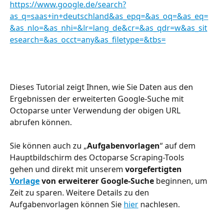
https://www.google.de/search?
as_q=saas+in+deutschland&as_epq=&as_oq=&as_eq=
&as_nlo=&as_nhi=&lr=lang_de&cr=&as_qdr=w&as_sit
esearch=&as_occt=any&as_filetype=&tbs=
Dieses Tutorial zeigt Ihnen, wie Sie Daten aus den 
Ergebnissen der erweiterten Google-Suche mit 
Octoparse unter Verwendung der obigen URL 
abrufen können.
Sie können auch zu „
Aufgabenvorlagen
“ auf dem 
Hauptbildschirm des Octoparse Scraping-Tools 
gehen und direkt mit unserem 
vorgefertigten 
Vorlage
 von erweiterer Google-Suche
 beginnen, um 
Zeit zu sparen. Weitere Details zu den 
Aufgabenvorlagen können Sie 
hier
 nachlesen.