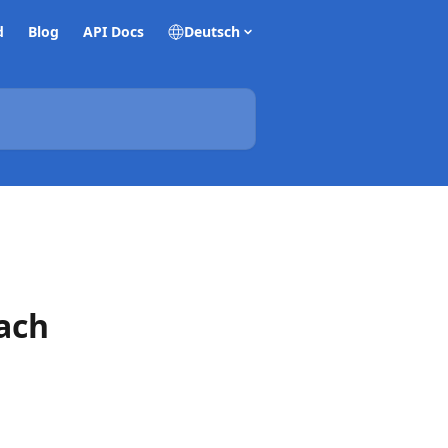
d
Blog
API Docs
Deutsch
ach