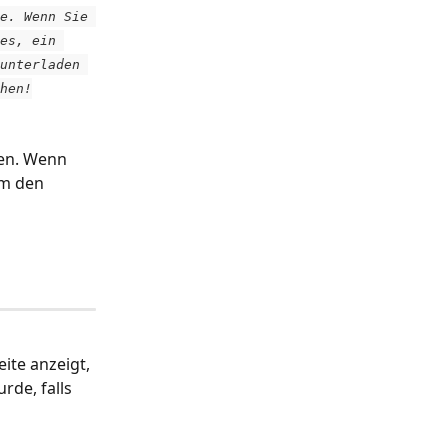
e. Wenn Sie 
es, ein 
unterladen 
hen!
ten. Wenn 
um den 
te anzeigt, 
rde, falls 