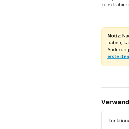
zu extrahier
Notiz
: Na
haben, ka
Änderunge
erste It
Verwandt
Funktionv