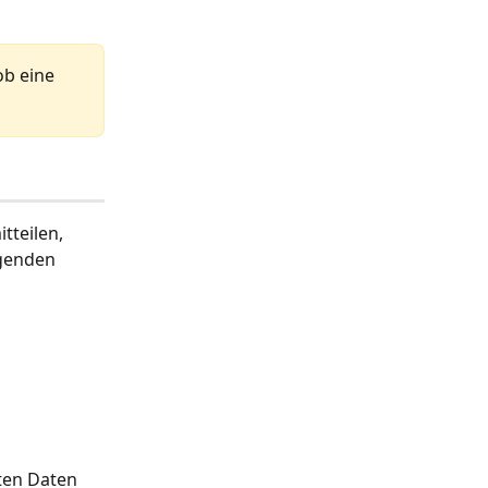
ob eine 
tteilen, 
lgenden 
ten Daten 