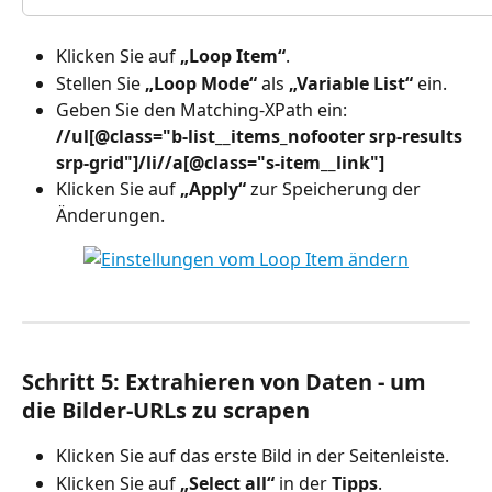
Klicken Sie auf 
„Loop Item“
.
Stellen Sie 
„Loop Mode“
 als 
„Variable List“
 ein.
Geben Sie den Matching-XPath ein: 
//ul[@class="b-list__items_nofooter srp-results 
srp-grid"]/li//a[@class="s-item__link"]
Klicken Sie auf 
„Apply“
 zur Speicherung der 
Änderungen.
Schritt 5: Extrahieren von Daten - um 
die Bilder-URLs zu scrapen
Klicken Sie auf das erste Bild in der Seitenleiste.
Klicken Sie auf 
„Select all“
 in der 
Tipps
.