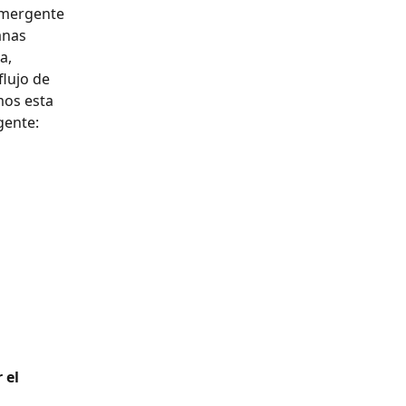
emergente 
anas 
a, 
lujo de 
os esta 
gente:
 el 