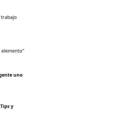
 trabajo 
l elemento"
gente uno 
Tips y 