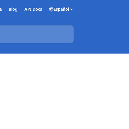
a
Blog
API Docs
Español