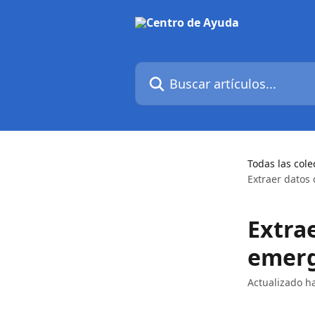
Ir al contenido principal
Buscar artículos...
Todas las cole
Extraer dato
Extra
emer
Actualizado 