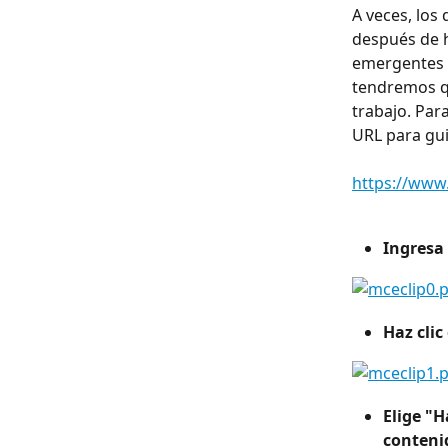
A veces, lo
después de h
emergentes s
tendremos qu
trabajo. Par
URL para gui
https://www.
Ingresa 
Haz cli
Elige "H
conteni