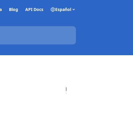
a
Blog
API Docs
Español