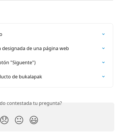
jo
a designada de una página web
otón "Siguente")
ducto de bukalapak
do contestada tu pregunta?
😞
😐
😃