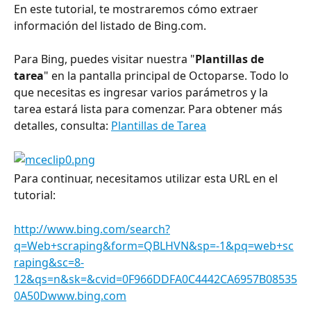
En este tutorial, te mostraremos cómo extraer 
información del listado de Bing.com.
Para Bing, puedes visitar nuestra "
Plantillas de 
tarea
" en la pantalla principal de Octoparse. Todo lo 
que necesitas es ingresar varios parámetros y la 
tarea estará lista para comenzar. Para obtener más 
detalles, consulta: 
Plantillas de Tarea
Para continuar, necesitamos utilizar esta URL en el 
tutorial:
http://www.bing.com/search?
q=Web+scraping&form=QBLHVN&sp=-1&pq=web+sc
raping&sc=8-
12&qs=n&sk=&cvid=0F966DDFA0C4442CA6957B08535
0A50Dwww.bing.com