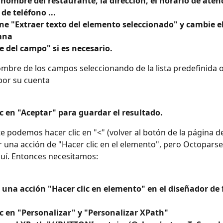
nombre del restaurante, la dirección, el horario de atenc
e teléfono ...
ne "Extraer texto del elemento seleccionado" y cambie e
mna
 del campo" si es necesario.
mbre de los campos seleccionando de la lista predefinida o
por su cuenta
c en "Aceptar" para guardar el resultado.
podemos hacer clic en "<" (volver al botón de la página de l
 una acción de "Hacer clic en el elemento", pero Octopars
uí. Entonces necesitamos:
una acción "Hacer clic en elemento" en el diseñador de f
c en "Personalizar" y "Personalizar XPath"