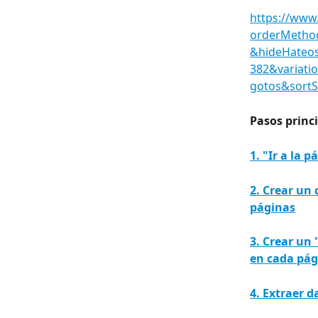
https://www
orderMetho
&hideHateos
382&variati
gotos&sort
Pasos princi
1. "Ir a la 
2. Crear un 
páginas
3. Crear un 
en cada pág
4. Extraer d