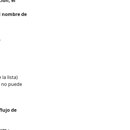
ión, el 
l nombre de 
 
a lista) 
e no puede 
lujo de 