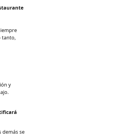
estaurante 
siempre 
tanto, 
ión y 
ajo.
ificará 
s demás se 