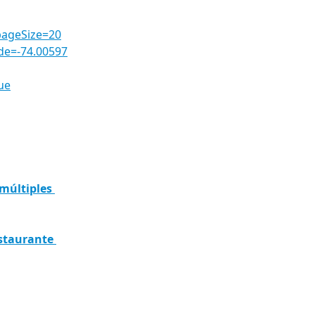
ageSize=20
de=-74.00597
ue
 múltiples 
estaurante 