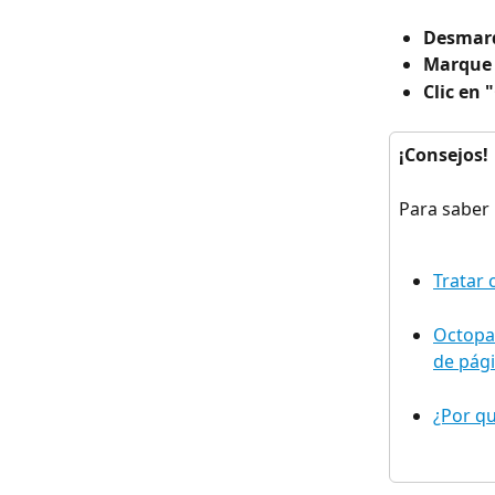
Desmarq
Marque 
Clic en
¡Consejos!
Para saber 
Tratar 
Octopar
de pág
¿Por qu