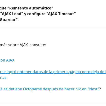
ue "Reintento automático"
"AJAX Load" y configure "AJAX Timeout"
 "Guardar"
más sobre AJAX, consulte:
con AJAX
se logró obtener datos de la primera página pero deja de ir
inas
é se detiene Octoparse después de hacer clic en "Next"
?