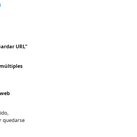
s
uardar URL" 
múltiples 
 web
ido, 
r quedarse 