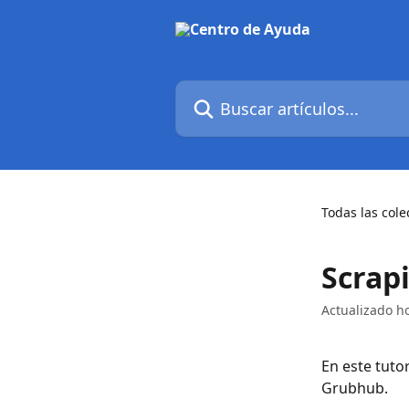
Ir al contenido principal
Buscar artículos...
Todas las cole
Scrap
Actualizado h
En este tuto
Grubhub.