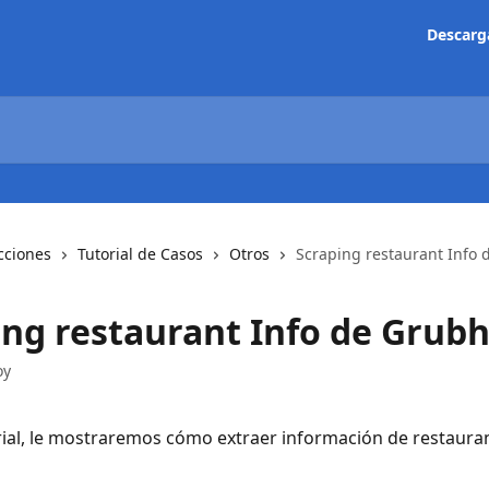
Descarg
cciones
Tutorial de Casos
Otros
Scraping restaurant Info
ing restaurant Info de Grub
oy
rial, le mostraremos cómo extraer información de restaura