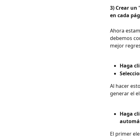
3) Crear un 
en cada pág
Ahora estamo
debemos come
mejor regres
Haga cli
Seleccio
Al hacer est
generar el e
Haga cli
automát
El primer el