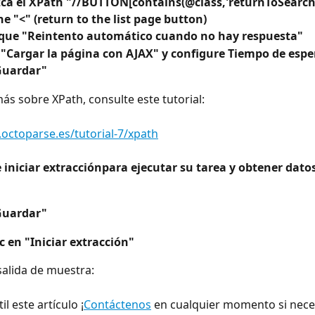
zca el XPath "//BUTTON[contains(@class,'returnToSearch')
he "<" (return to the list page button)
ue "Reintento automático cuando no hay respuesta"
"Cargar la página con AJAX" y configure Tiempo de espe
 Guardar"
ás sobre XPath, consulte este tutorial:
octoparse.es/tutorial-7/xpath
 iniciar extracciónpara ejecutar su tarea y obtener dato
 Guardar"
c en "Iniciar extracción"
 salida de muestra:
il este artículo ¡
Contáctenos
 en cualquier momento si nece