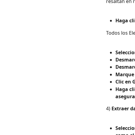
resaltan en r
Haga cli
Todos los El
Selecci
Desmarq
Desmarq
Marque 
Clic en
Haga cl
asegura
4) 
Extraer d
Seleccio