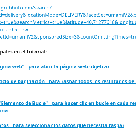
.grubhub.com/search?
d=delivery&locationMode=DELIVERY&facetSet=umamiV2&p
=true&searchMetrics=true&latitude=40.71277618&longitu
onId=0.5-new-
SetId=umamiV2&sponsoredSize=3&countOmittingTimes=tr
pales en el tutorial:
página web" - para abrir la página web objetivo
ciclo de paginación - para raspar todos los resultados de
"Elemento de Bucle" - para hacer clic en bucle en cada r
ina
atos - para seleccionar los datos que necesita raspar