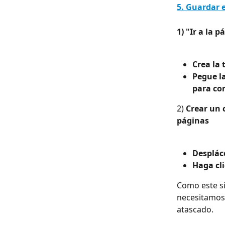
5. Guardar e
1) "Ir a la 
Crea la
Pegue la
para co
2) 
Crear un 
páginas
Despláce
Haga cli
Como este si
necesitamos 
atascado.