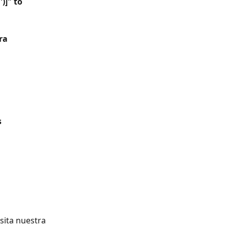
]" to 
ra
s
sita nuestra 