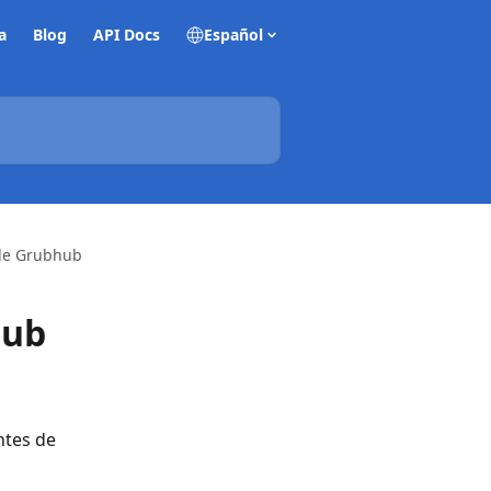
a
Blog
API Docs
Español
 de Grubhub
hub
ntes de 