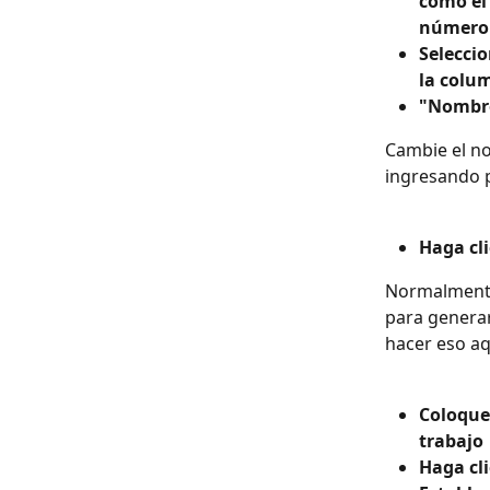
como el 
número d
Seleccio
la colu
"Nombre
Cambie el no
ingresando 
Haga cli
Normalmente 
para generar
hacer eso aq
Coloque 
trabajo
Haga cli