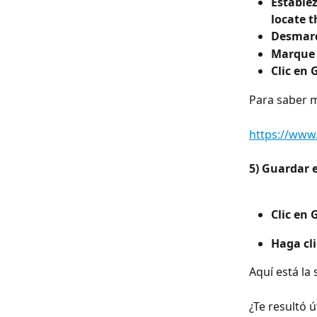
Estable
locate t
Desmarq
Marque 
Clic en
Para saber m
https://www.
5) Guardar e
Clic en
Haga cli
Aquí está la
¿Te resultó út