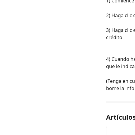
1) Comience 
2) Haga clic
3) Haga clic 
crédito
4) Cuando ha
que le indic
(Tenga en cu
borre la inf
Artículo