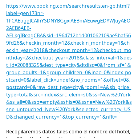
https://www.booking.com/searchresults.en-gb.html?
label=gen173nr-
1FCAEoggJCAlhYSDNYBGgxiAEBmAEuwgEDYWJuyAEO
2AEB6AEB-
AELkgIBeagCBA&sid=1964712b1d001062109ae5baf66
9fd26&checkin_month=12&checkin_monthday=1&ch
eckin_year=2018&checkout_month=12&checkout_mo
nthday=2&checkout_year=2018&class_interval=1&des
t_id=20088325&dest_type=city&dtdisc=0&from_sf=1&
group_adults=1&group_children=0&inac=0&index_po
stcard=0&label_click=undef&no_rooms=1&offset=0&
postcard=0&raw_dest_type=city&room1=A&sb_price_
type=total&src=index&src_elem=sb&ss=New%20York
&ss_all=0&ssb=empty&sshis=0&ssne=New%20York&s
sne_untouched=New%20York&selected_currency=US
D&changed_currency=1&top_currency=1&nflt= 
Recopilaremos datos tales como el nombre del hotel, 