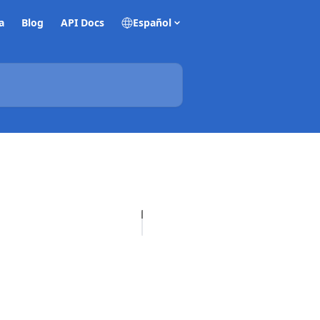
a
Blog
API Docs
Español