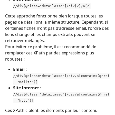
//div[@class="detailasso"]/div[2]/a[2]
Cette approche fonctionne bien lorsque toutes les 
pages de détail ont la même structure. Cependant, si 
certaines fiches n'ont pas d'adresse email, l'ordre des 
liens change et les champs extraits peuvent se 
retrouver mélangés.
Pour éviter ce problème, il est recommandé de 
remplacer ces XPath par des expressions plus 
robustes :
Email
 : 
//div[@class="detailasso"]/div/a[contains(@href
, "mailto")]
Site Internet
 : 
//div[@class="detailasso"]/div/a[contains(@href
, "http")]
Ces XPath ciblent les éléments par leur contenu 