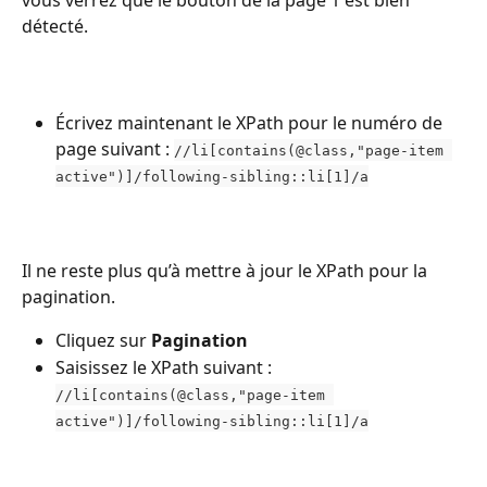
vous verrez que le bouton de la page 1 est bien 
détecté.
Écrivez maintenant le XPath pour le numéro de 
page suivant : 
//li[contains(@class,"page-item 
active")]/following-sibling::li[1]/a
Il ne reste plus qu’à mettre à jour le XPath pour la 
pagination.
Cliquez sur 
Pagination
Saisissez le XPath suivant : 
//li[contains(@class,"page-item 
active")]/following-sibling::li[1]/a