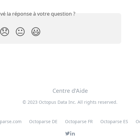
vé la réponse à votre question ?
😞
😐
😃
Centre d'Aide
© 2023 Octopus Data Inc. All rights reserved.
oparse.com
Octoparse DE
Octoparse FR
Octoparse ES
O