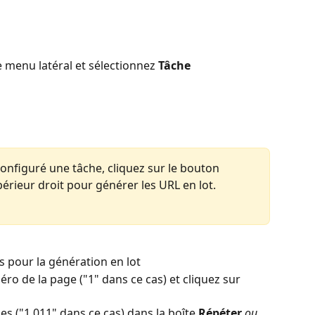
e menu latéral et sélectionnez 
Tâche 
configuré une tâche, cliquez sur le bouton 
périeur droit pour générer les URL en lot.
s pour la génération en lot
ro de la page ("1" dans ce cas) et cliquez sur 
s ("1 011" dans ce cas) dans la boîte 
Répéter
 ou 