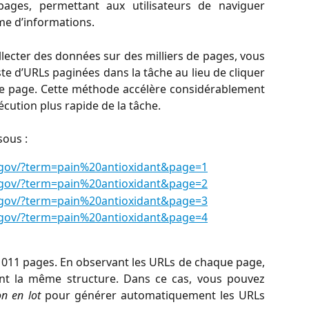
pages, permettant aux utilisateurs de naviguer
me d’informations.
ollecter des données sur des milliers de pages, vous
te d’URLs paginées dans la tâche au lieu de cliquer
 page. Cette méthode accélère considérablement
cution plus rapide de la tâche.
sous :
h.gov/?term=pain%20antioxidant&page=1
h.gov/?term=pain%20antioxidant&page=2
h.gov/?term=pain%20antioxidant&page=3
h.gov/?term=pain%20antioxidant&page=4
1 011 pages. En observant les URLs de chaque page,
ent la même structure. Dans ce cas, vous pouvez
n en lot
pour générer automatiquement les URLs