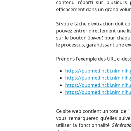
contenu réparti sur plusieurs 
efficacement dans un grand volu
Si votre tâche d’extraction doit c
pouvez entrer directement une lis
sur le bouton
Suivant
pour chaque
le processus, garantissant une exé
Prenons l'exemple des URL ci-des
https://pubmed.ncbi.nlm.ni
https://pubmed.ncbi.nlm.ni
https://pubmed.ncbi.nlm.ni
https://pubmed.ncbi.nlm.ni
Ce site web contient un total de 
vous remarquerez qu'elles suiv
utiliser la fonctionnalité
Génératio