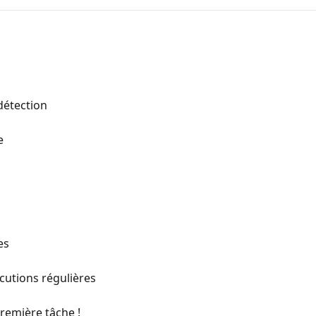
détection
e
es
cutions régulières
première tâche !