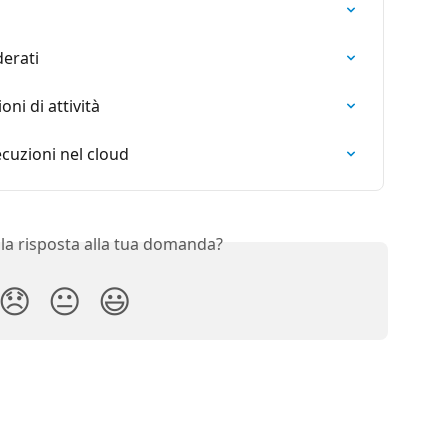
derati
i di attività
ecuzioni nel cloud
 la risposta alla tua domanda?
😞
😐
😃