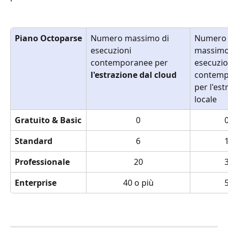
Piano Octoparse
Numero massimo di 
Numero
esecuzioni 
massimo
contemporanee per 
esecuzio
l'estrazione dal cloud
contemp
per l'est
locale
Gratuito & Basic
0
Standard
6
Professionale
20
Enterprise
40 o più