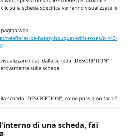
a web, spesso utilizza le schede per ordinare 
clic sulla scheda specifica verranno visualizzate le 
 pagina web:
t/telefloras-be-happy-bouquet-with-roses/p_t43-
3D
visualizzare i dati dalla scheda "DESCRIPTION", 
spettivamente sulle schede.
dalla scheda "DESCRIPTION", come possiamo farlo? 
l'interno di una scheda, fai 
da