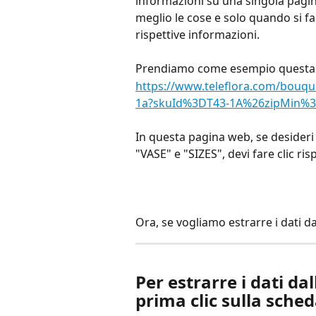
informazioni su una singola pagin
meglio le cose e solo quando si fa 
rispettive informazioni.
Prendiamo come esempio questa
https://www.teleflora.com/bouque
1a?skuId%3DT43-1A%26zipMin%
In questa pagina web, se desideri 
"VASE" e "SIZES", devi fare clic ri
Ora, se vogliamo estrarre i dati 
Per estrarre i dati dal
prima clic sulla sche