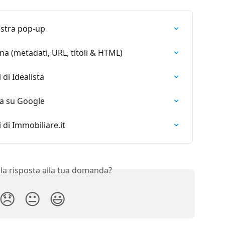
estra pop-up
gina (metadati, URL, titoli & HTML)
di Idealista
ca su Google
 di Immobiliare.it
 la risposta alla tua domanda?
😞
😐
😃