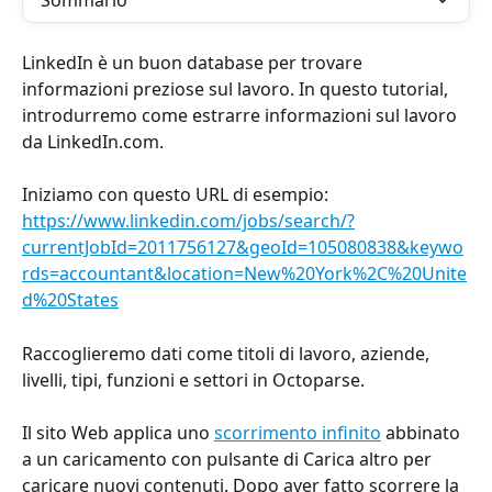
Sommario
LinkedIn è un buon database per trovare 
informazioni preziose sul lavoro. In questo tutorial, 
introdurremo come estrarre informazioni sul lavoro 
da LinkedIn.com.
Iniziamo con questo URL di esempio: 
https://www.linkedin.com/jobs/search/?
currentJobId=2011756127&geoId=105080838&keywo
rds=accountant&location=New%20York%2C%20Unite
d%20States
Raccoglieremo dati come titoli di lavoro, aziende, 
livelli, tipi, funzioni e settori in Octoparse.
Il sito Web applica uno 
scorrimento infinito
 abbinato 
a un caricamento con pulsante di Carica altro per 
caricare nuovi contenuti. Dopo aver fatto scorrere la 