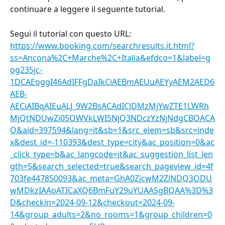
continuare a leggere il seguente tutorial.
Segui il tutorial con questo URL: 
https://www.booking.com/searchresults.it.html?
ss=Ancona%2C+Marche%2C+Italia&efdco=1&label=g
og235jc-
1DCAEoggI46AdIFFgDaIkCiAEBmAEUuAEYyAEM2AED6
AEB-
AECiAIBqAIEuALJ_9W2BsACAdICJDMzMjYwZTE1LWRh
MjQtNDUwZi05OWVkLWI5NjQ3NDczYzNjNdgCBOACA
Q&aid=397594&lang=it&sb=1&src_elem=sb&src=inde
x&dest_id=-110393&dest_type=city&ac_position=0&ac
_click_type=b&ac_langcode=it&ac_suggestion_list_len
gth=5&search_selected=true&search_pageview_id=4f
703fe447850093&ac_meta=GhA0ZjcwM2ZlNDQ3ODU
wMDkzIAAoATICaXQ6BmFuY29uYUAASgBQAA%3D%3
D&checkin=2024-09-12&checkout=2024-09-
14&group_adults=2&no_rooms=1&group_children=0