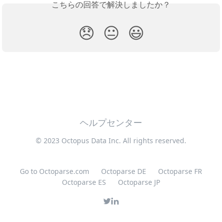
こちらの回答で解決しましたか？
😞
😐
😃
ヘルプセンター
© 2023 Octopus Data Inc. All rights reserved.
Go to Octoparse.com
Octoparse DE
Octoparse FR
Octoparse ES
Octoparse JP