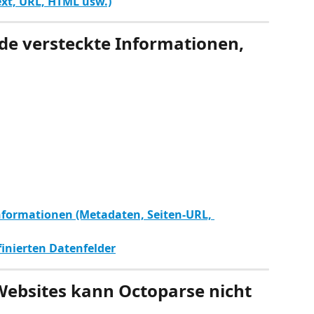
ext, URL, HTML usw.)
ode versteckte Informationen, 
nformationen (Metadaten, Seiten-URL, 
inierten Datenfelder
ebsites kann Octoparse nicht 