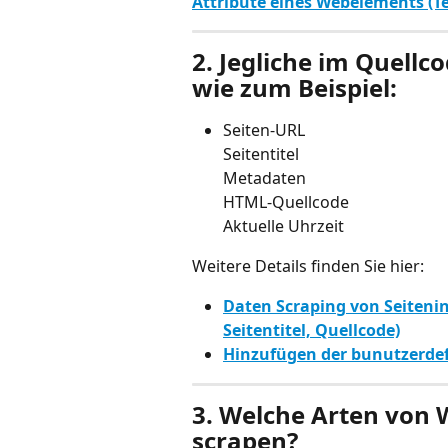
Attribute eines Webelements (T
2. 
Jegliche im Quellc
wie zum Beispiel:
Seiten-URL
Seitentitel
Metadaten
HTML-Quellcode
Aktuelle Uhrzeit
Weitere Details finden Sie hier: 
Daten Scraping von Seiteni
Seitentitel, Quellcode)
Hinzufügen der bunutzerdef
3. 
Welche Arten von W
scrapen?