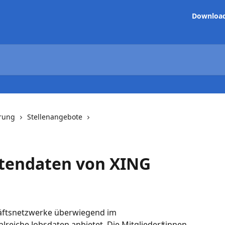
Downloa
hrung
Stellenangebote
stendaten von XING
häftsnetzwerke überwiegend im 
reiche Jobsdaten anbietet. Die Mitglieder*innen 