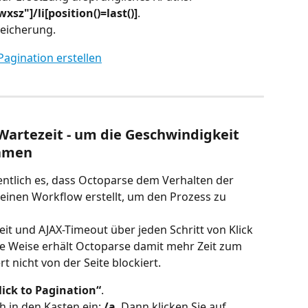
sz"]/li[position()=last()]
.
peicherung.
 Wartezeit - um die Geschwindigkeit 
samen
entlich es, dass Octoparse dem Verhalten der 
inen Workflow erstellt, um den Prozess zu 
t und AJAX-Timeout über jeden Schritt von Klick 
se Weise erhält Octoparse damit mehr Zeit zum 
t nicht von der Seite blockiert.
lick to Pagination“
.
 in den Kasten ein: 
/a
. Dann klicken Sie auf 