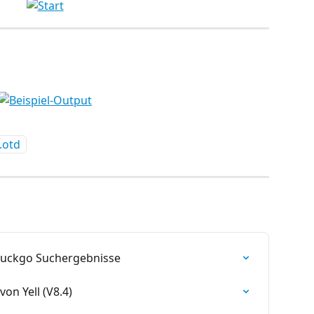
.otd
duckgo Suchergebnisse
on Yell (V8.4)