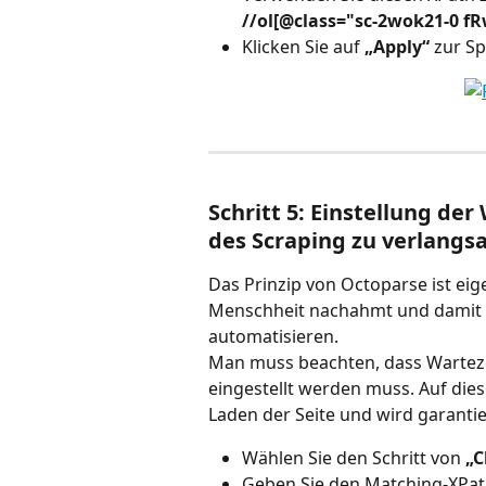
//ol[@class="sc-2wok21-0 fRwx
Klicken Sie auf 
„Apply“
 zur S
Schritt 5: Einstellung der
des Scraping zu verlang
Das Prinzip von Octoparse ist eig
Menschheit nachahmt und damit e
automatisieren.
Man muss beachten, dass Wartezei
eingestellt werden muss. Auf die
Laden der Seite und wird garantier
Wählen Sie den Schritt von 
„C
Geben Sie den Matching-XPath