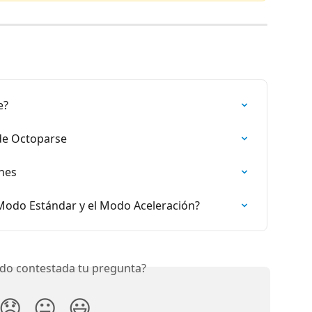
e?
 de Octoparse
ones
l Modo Estándar y el Modo Aceleración?
do contestada tu pregunta?
😞
😐
😃