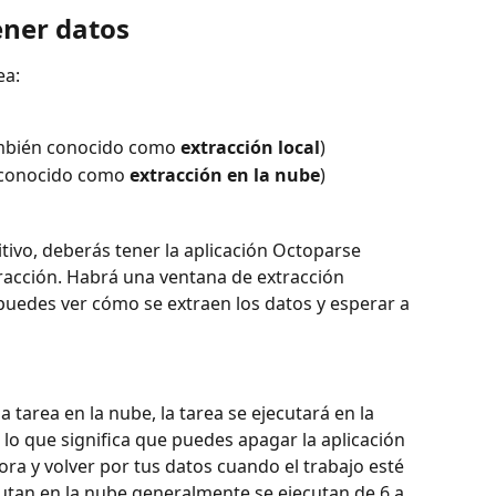
ener datos
ea:
también conocido como 
extracción local
)
 conocido como 
extracción en la nube
)
itivo, deberás tener la aplicación Octoparse 
racción. Habrá una ventana de extracción 
 puedes ver cómo se extraen los datos y esperar a 
 tarea en la nube, la tarea se ejecutará en la 
lo que significa que puedes apagar la aplicación 
a y volver por tus datos cuando el trabajo esté 
utan en la nube generalmente se ejecutan de 6 a 