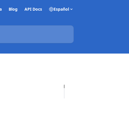
a
Blog
API Docs
Español