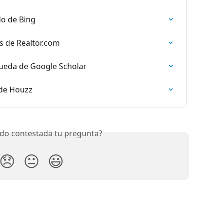
do de Bing
s de Realtor.com
queda de Google Scholar
 de Houzz
do contestada tu pregunta?
😞
😐
😃