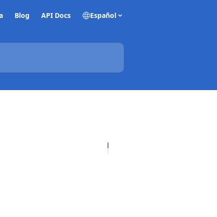
a
Blog
API Docs
Español