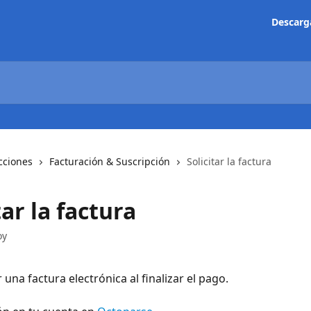
Descarg
cciones
Facturación & Suscripción
Solicitar la factura
tar la factura
oy
r una factura electrónica al finalizar el pago.