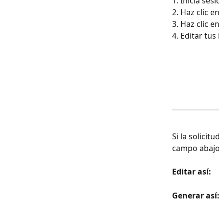
1. Inicia ses
2. Haz clic e
3. Haz clic e
4. Editar tu
Si la solici
campo abajo.
Editar así:
Generar así