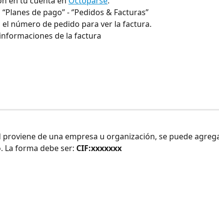
ión en tu cuenta en 
Octoparse
.
n “Planes de pago” - ‘’Pedidos & Facturas”
n el número de pedido para ver la factura.
s informaciones de la factura
tud proviene de una empresa u organización, se puede agrega
 La forma debe ser: 
CIF:xxxxxxx
: