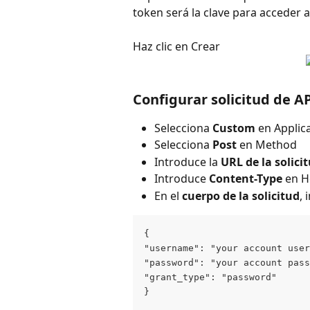
token será la clave para acceder a
Haz clic en Crear
Configurar solicitud de A
Selecciona 
Custom
 en Applic
Selecciona 
Post
 en Method
Introduce la 
URL de la solici
Introduce 
Content-Type
 en H
En el 
cuerpo de la solicitud
, 
{ 
"username": "your account user
"password": "your account pass
"grant_type": "password" 
}