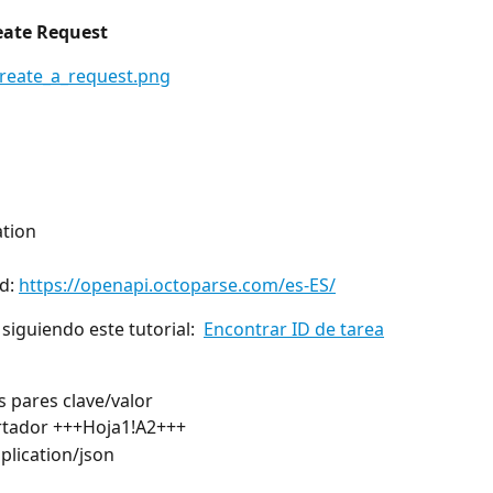
eate Request
ation
d: 
https://openapi.octoparse.com/es-ES/
siguiendo este tutorial:  
Encontrar ID de tarea
s pares clave/valor
ortador +++Hoja1!A2+++ 
plication/json