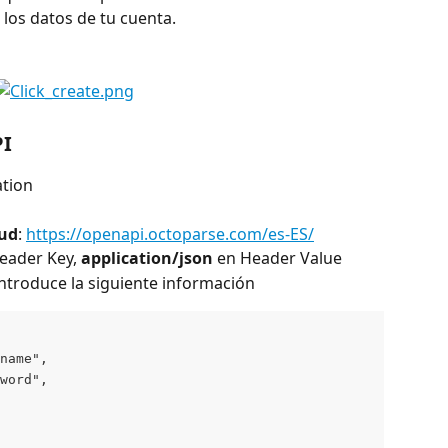
 los datos de tu cuenta.
PI
ation
tud
: 
https://openapi.octoparse.com/es-ES/
eader Key, 
application/json
 en Header Value
introduce la siguiente información
name", 
word", 