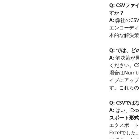
Q: CSV
すか？
A:
 弊社のC
エンコーディ
本的な解決策
Q: では、
A:
 解決策が
ください。C
場合はNumb
イブにアップ
す。これらの
Q: CSVで
A:
 はい、E
スポート形式
エクスポート
Excelでし