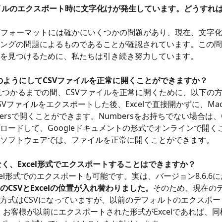
ファイルのエクスポート時に文字化けが発生しています。どうすれ
SVフォーマットには確かにいくつかの問題があり、現在、文字化け
ングの問題によるものであることが確認されています。この問
を見つけるために、私たちは引き続き努力しています。
どのようにしてCSVファイルを正常に開くことができますか？
見つかるまでの間、CSVファイルを正常に開くために、以下の
SVファイルをエクスポートした後、Excelで直接開かずに、Ma
ersで開くことができます。Numbersをお持ちでない場合は、G
ロードして、Googleドキュメントの形式でオンラインで開く
ソフトウェアでは、ファイルを正常に開くことができます。
はなく、Excel形式でエクスポートすることはできますか？
xcel形式でのエクスポートも可能です。実は、バージョン8.6.6
のCSVとExcelの位置が入れ替わりました。
そのため、現在の
方式はCSVになっていますが、以前のデフォルトのエクスポー
た。お客様が以前にエクスポートされた形式がExcelであれば、同様