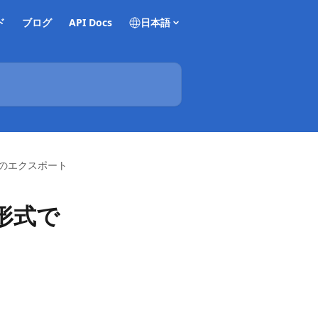
ド
ブログ
API Docs
日本語
でのエクスポート
l形式で