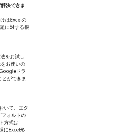
ば解決できま
はExcelの
題に対する根
方法をお試し
cをお使いの
oogleドラ
ことができま
において、
エク
デフォルトの
ト方式は
にExcel形