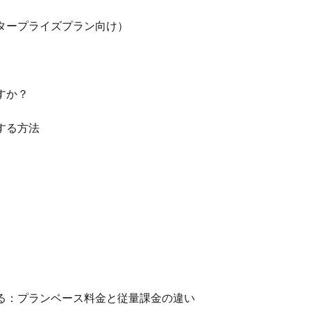
タープライズプラン向け）
すか？
する方法
解する：プランベース料金と従量課金の違い